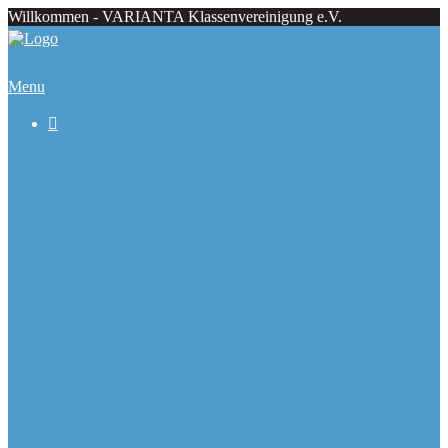
Willkommen - VARIANTA Klassenvereinigung e.V.
Menu

Beiträge
Regattaecke
Fahrtenecke
Übersicht Regattatermine
Veranstaltungskalender
Ranglisten
Deutsche Meister seit 1979
Ausbauformen
Chronik
Galerie
Varianta Flyer