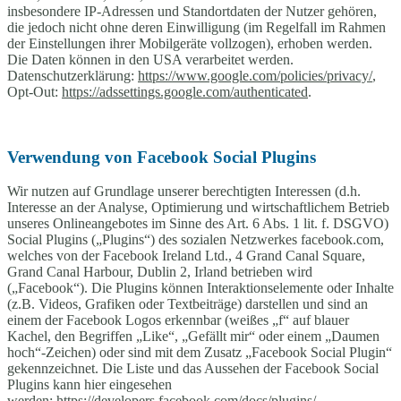
insbesondere IP-Adressen und Standortdaten der Nutzer gehören,
die jedoch nicht ohne deren Einwilligung (im Regelfall im Rahmen
der Einstellungen ihrer Mobilgeräte vollzogen), erhoben werden.
Die Daten können in den USA verarbeitet werden.
Datenschutzerklärung:
https://www.google.com/policies/privacy/
,
Opt-Out:
https://adssettings.google.com/authenticated
.
Verwendung von Facebook Social Plugins
Wir nutzen auf Grundlage unserer berechtigten Interessen (d.h.
Interesse an der Analyse, Optimierung und wirtschaftlichem Betrieb
unseres Onlineangebotes im Sinne des Art. 6 Abs. 1 lit. f. DSGVO)
Social Plugins („Plugins“) des sozialen Netzwerkes facebook.com,
welches von der Facebook Ireland Ltd., 4 Grand Canal Square,
Grand Canal Harbour, Dublin 2, Irland betrieben wird
(„Facebook“). Die Plugins können Interaktionselemente oder Inhalte
(z.B. Videos, Grafiken oder Textbeiträge) darstellen und sind an
einem der Facebook Logos erkennbar (weißes „f“ auf blauer
Kachel, den Begriffen „Like“, „Gefällt mir“ oder einem „Daumen
hoch“-Zeichen) oder sind mit dem Zusatz „Facebook Social Plugin“
gekennzeichnet. Die Liste und das Aussehen der Facebook Social
Plugins kann hier eingesehen
werden:
https://developers.facebook.com/docs/plugins/
.