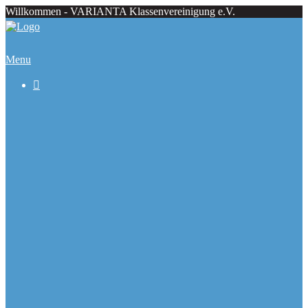
Willkommen - VARIANTA Klassenvereinigung e.V.
Menu

Beiträge
Regattaecke
Fahrtenecke
Übersicht Regattatermine
Veranstaltungskalender
Ranglisten
Deutsche Meister seit 1979
Ausbauformen
Chronik
Galerie
Varianta Flyer