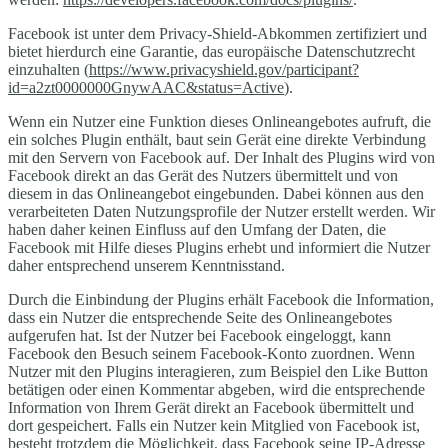
Facebook ist unter dem Privacy-Shield-Abkommen zertifiziert und
bietet hierdurch eine Garantie, das europäische Datenschutzrecht
einzuhalten (
https://www.privacyshield.gov/participant?
id=a2zt0000000GnywAAC&status=Active
).
Wenn ein Nutzer eine Funktion dieses Onlineangebotes aufruft, die
ein solches Plugin enthält, baut sein Gerät eine direkte Verbindung
mit den Servern von Facebook auf. Der Inhalt des Plugins wird von
Facebook direkt an das Gerät des Nutzers übermittelt und von
diesem in das Onlineangebot eingebunden. Dabei können aus den
verarbeiteten Daten Nutzungsprofile der Nutzer erstellt werden. Wir
haben daher keinen Einfluss auf den Umfang der Daten, die
Facebook mit Hilfe dieses Plugins erhebt und informiert die Nutzer
daher entsprechend unserem Kenntnisstand.
Durch die Einbindung der Plugins erhält Facebook die Information,
dass ein Nutzer die entsprechende Seite des Onlineangebotes
aufgerufen hat. Ist der Nutzer bei Facebook eingeloggt, kann
Facebook den Besuch seinem Facebook-Konto zuordnen. Wenn
Nutzer mit den Plugins interagieren, zum Beispiel den Like Button
betätigen oder einen Kommentar abgeben, wird die entsprechende
Information von Ihrem Gerät direkt an Facebook übermittelt und
dort gespeichert. Falls ein Nutzer kein Mitglied von Facebook ist,
besteht trotzdem die Möglichkeit, dass Facebook seine IP-Adresse