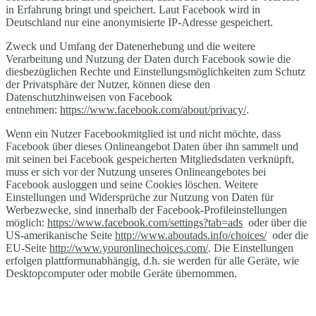
in Erfahrung bringt und speichert. Laut Facebook wird in
Deutschland nur eine anonymisierte IP-Adresse gespeichert.
Zweck und Umfang der Datenerhebung und die weitere
Verarbeitung und Nutzung der Daten durch Facebook sowie die
diesbezüglichen Rechte und Einstellungsmöglichkeiten zum Schutz
der Privatsphäre der Nutzer, können diese den
Datenschutzhinweisen von Facebook
entnehmen:
https://www.facebook.com/about/privacy/
.
Wenn ein Nutzer Facebookmitglied ist und nicht möchte, dass
Facebook über dieses Onlineangebot Daten über ihn sammelt und
mit seinen bei Facebook gespeicherten Mitgliedsdaten verknüpft,
muss er sich vor der Nutzung unseres Onlineangebotes bei
Facebook ausloggen und seine Cookies löschen. Weitere
Einstellungen und Widersprüche zur Nutzung von Daten für
Werbezwecke, sind innerhalb der Facebook-Profileinstellungen
möglich:
https://www.facebook.com/settings?tab=ads
oder über die
US-amerikanische Seite
http://www.aboutads.info/choices/
oder die
EU-Seite
http://www.youronlinechoices.com/
. Die Einstellungen
erfolgen plattformunabhängig, d.h. sie werden für alle Geräte, wie
Desktopcomputer oder mobile Geräte übernommen.