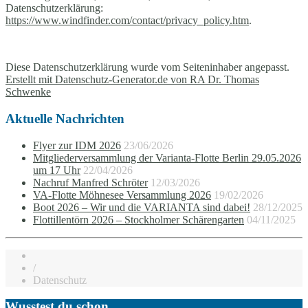
Datenschutzerklärung:
https://www.windfinder.com/contact/privacy_policy.htm
.
Diese Datenschutzerklärung wurde vom Seiteninhaber angepasst.
Erstellt mit Datenschutz-Generator.de von RA Dr. Thomas
Schwenke
Aktuelle Nachrichten
Flyer zur IDM 2026
23/06/2026
Mitgliederversammlung der Varianta-Flotte Berlin 29.05.2026
um 17 Uhr
22/04/2026
Nachruf Manfred Schröter
12/03/2026
VA-Flotte Möhnesee Versammlung 2026
19/02/2026
Boot 2026 – Wir und die VARIANTA sind dabei!
28/12/2025
Flottillentörn 2026 – Stockholmer Schärengarten
04/11/2025
/
Datenschutz
Wusstest du schon...