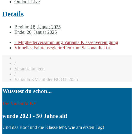
Outlook Live
Details
Beginn:
18. Januar 2025
Ende:
26. Januar 2025
«
Mitgliederversammlung Varianta Klassenvereinigung
Virtuelles Fahrtenseglertreffen zum Saisonauftakt
»
/
Veranstaltungen
/
Varianta KV auf der BOOT 2025
Wusstest du schon...
Die Varianta KV
wurde 2023 - 50 Jahre alt!
Und das Boot und die Klasse lebt, wie am ersten Tag!