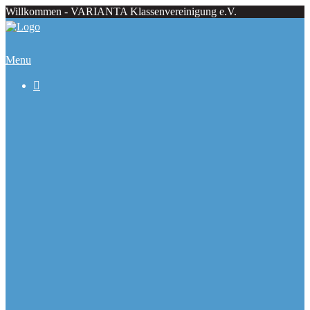
Willkommen - VARIANTA Klassenvereinigung e.V.
Menu

Beiträge
Regattaecke
Fahrtenecke
Übersicht Regattatermine
Veranstaltungskalender
Ranglisten
Deutsche Meister seit 1979
Ausbauformen
Chronik
Galerie
Varianta Flyer