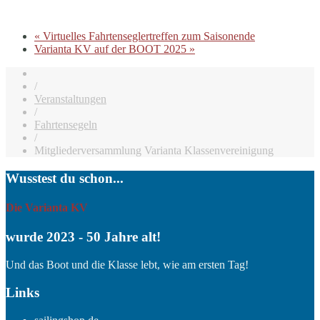
«
Virtuelles Fahrtenseglertreffen zum Saisonende
Varianta KV auf der BOOT 2025
»
/
Veranstaltungen
/
Fahrtensegeln
/
Mitgliederversammlung Varianta Klassenvereinigung
Wusstest du schon...
Die Varianta KV
wurde 2023 - 50 Jahre alt!
Und das Boot und die Klasse lebt, wie am ersten Tag!
Links