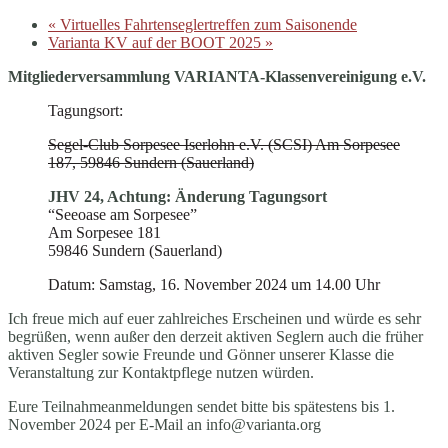
«
Virtuelles Fahrtenseglertreffen zum Saisonende
Varianta KV auf der BOOT 2025
»
Mitgliederversammlung VARIANTA-Klassenvereinigung e.V.
Tagungsort:
Segel-Club Sorpesee Iserlohn e.V. (SCSI) Am Sorpesee
187, 59846 Sundern (Sauerland)
JHV 24, Achtung: Änderung Tagungsort
“Seeoase am Sorpesee”
Am Sorpesee 181
59846 Sundern (Sauerland)
Datum: Samstag, 16. November 2024 um 14.00 Uhr
Ich freue mich auf euer zahlreiches Erscheinen und würde es sehr
begrüßen, wenn außer den derzeit aktiven Seglern auch die früher
aktiven Segler sowie Freunde und Gönner unserer Klasse die
Veranstaltung zur Kontaktpflege nutzen würden.
Eure Teilnahmeanmeldungen sendet bitte bis spätestens bis 1.
November 2024 per E-Mail an info@varianta.org