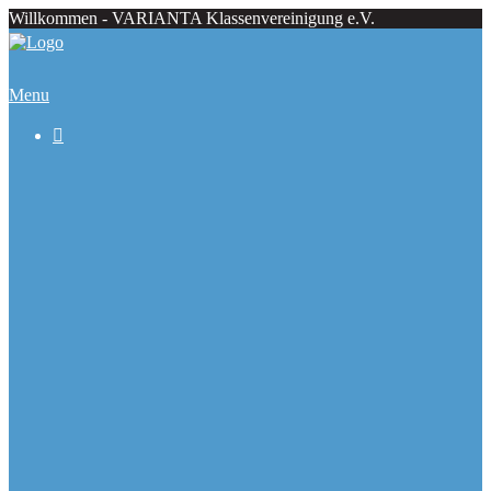
Willkommen - VARIANTA Klassenvereinigung e.V.
Menu

Beiträge
Regattaecke
Fahrtenecke
Übersicht Regattatermine
Veranstaltungskalender
Ranglisten
Deutsche Meister seit 1979
Ausbauformen
Chronik
Galerie
Varianta Flyer