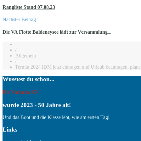
Rangliste Stand 07.08.23
Nächster Beitrag
Die VA Flotte Baldeneysee lädt zur Versammlung...
/
Allgemein
/
Termin 2024 IDM jetzt eintragen und Urlaub beantragen, plan
Wusstest du schon...
Die Varianta KV
wurde 2023 - 50 Jahre alt!
Und das Boot und die Klasse lebt, wie am ersten Tag!
Links