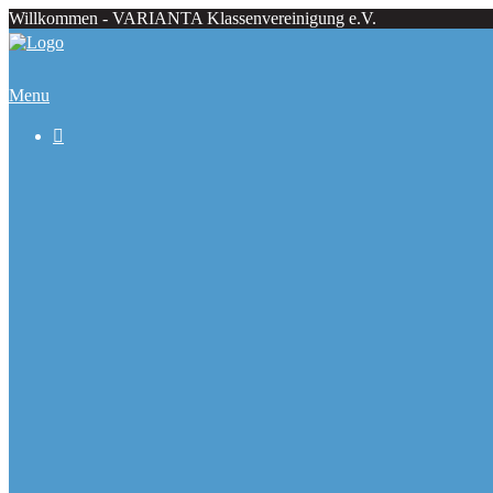
Willkommen - VARIANTA Klassenvereinigung e.V.
Menu

Beiträge
Regattaecke
Fahrtenecke
Übersicht Regattatermine
Veranstaltungskalender
Ranglisten
Deutsche Meister seit 1979
Ausbauformen
Chronik
Galerie
Varianta Flyer