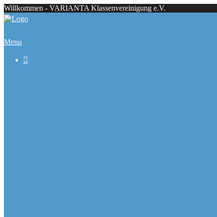
Willkommen - VARIANTA Klassenvereinigung e.V.
Menu

Beiträge
Regattaecke
Fahrtenecke
Übersicht Regattatermine
Veranstaltungskalender
Ranglisten
Deutsche Meister seit 1979
Ausbauformen
Chronik
Galerie
Varianta Flyer