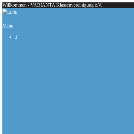
Willkommen - VARIANTA Klassenvereinigung e.V.
Menu

Beiträge
Regattaecke
Fahrtenecke
Übersicht Regattatermine
Veranstaltungskalender
Ranglisten
Deutsche Meister seit 1979
Ausbauformen
Chronik
Galerie
Varianta Flyer