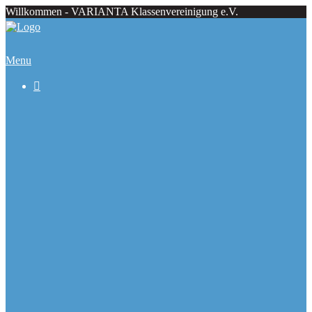
Willkommen - VARIANTA Klassenvereinigung e.V.
Menu

Beiträge
Regattaecke
Fahrtenecke
Übersicht Regattatermine
Veranstaltungskalender
Ranglisten
Deutsche Meister seit 1979
Ausbauformen
Chronik
Galerie
Varianta Flyer