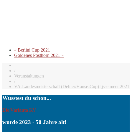
«
Berlini Cup 2021
Goldenes Posthorn 2021
»
/
Veranstaltungen
/
VA-Landesmeisterschaft (Dehler/Hanse-Cup) Ijsselmeer 2021
Wusstest du schon...
Die Varianta KV
wurde 2023 - 50 Jahre alt!