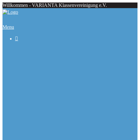
Willkommen - VARIANTA Klassenvereinigung e.V.
Menu

Beiträge
Regattaecke
Fahrtenecke
Übersicht Regattatermine
Veranstaltungskalender
Ranglisten
Deutsche Meister seit 1979
Ausbauformen
Chronik
Galerie
Varianta Flyer