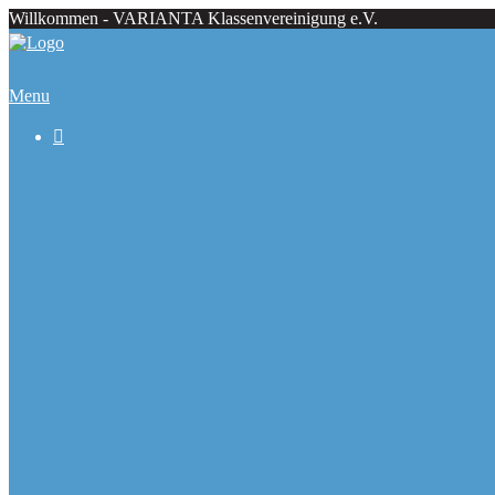
Willkommen - VARIANTA Klassenvereinigung e.V.
Menu

Beiträge
Regattaecke
Fahrtenecke
Übersicht Regattatermine
Veranstaltungskalender
Ranglisten
Deutsche Meister seit 1979
Ausbauformen
Chronik
Galerie
Varianta Flyer