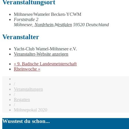
Veranstaltungsort
Möhnesee/Wameler Becken-YCWM
Forststraße 2
Möhnesee
,
Nordrhein-Westfalen
59520
Deutschland
Veranstalter
Yacht-Club Wamel-Möhnesee e.V.
Veranstalter-Website anzeigen
«
9. Badische Landesmeisterschaft
Rheinwoche
»
/
Veranstaltungen
/
Regatten
/
Möhnepokal 2020
Wusstest du schon...