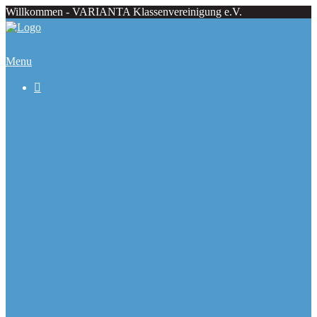
Willkommen - VARIANTA Klassenvereinigung e.V.
Menu

Beiträge
Regattaecke
Fahrtenecke
Übersicht Regattatermine
Veranstaltungskalender
Ranglisten
Deutsche Meister seit 1979
Ausbauformen
Chronik
Galerie
Varianta Flyer