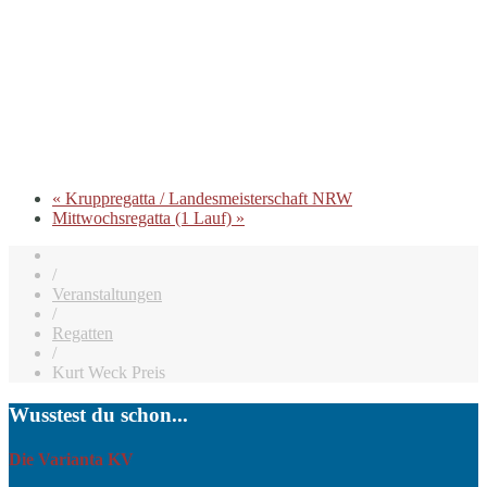
«
Kruppregatta / Landesmeisterschaft NRW
Mittwochsregatta (1 Lauf)
»
/
Veranstaltungen
/
Regatten
/
Kurt Weck Preis
Wusstest du schon...
Die Varianta KV