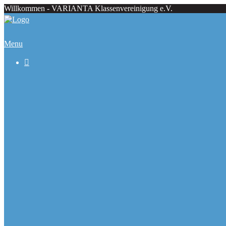
Willkommen - VARIANTA Klassenvereinigung e.V.
Menu

Beiträge
Regattaecke
Fahrtenecke
Übersicht Regattatermine
Veranstaltungskalender
Ranglisten
Deutsche Meister seit 1979
Ausbauformen
Chronik
Galerie
Varianta Flyer