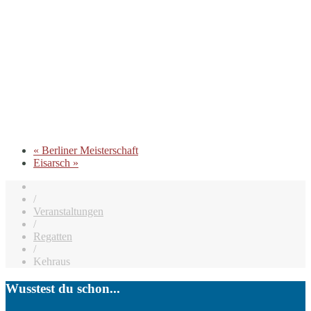
«
Berliner Meisterschaft
Eisarsch
»
/
Veranstaltungen
/
Regatten
/
Kehraus
Wusstest du schon...