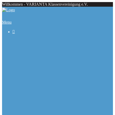
Willkommen - VARIANTA Klassenvereinigung e.V.
Menu

Beiträge
Regattaecke
Fahrtenecke
Übersicht Regattatermine
Veranstaltungskalender
Ranglisten
Deutsche Meister seit 1979
Ausbauformen
Chronik
Galerie
Varianta Flyer