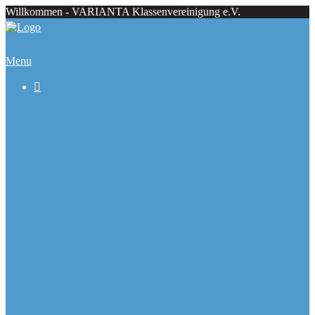
Willkommen - VARIANTA Klassenvereinigung e.V.
Menu

Beiträge
Regattaecke
Fahrtenecke
Übersicht Regattatermine
Veranstaltungskalender
Ranglisten
Deutsche Meister seit 1979
Ausbauformen
Chronik
Galerie
Varianta Flyer