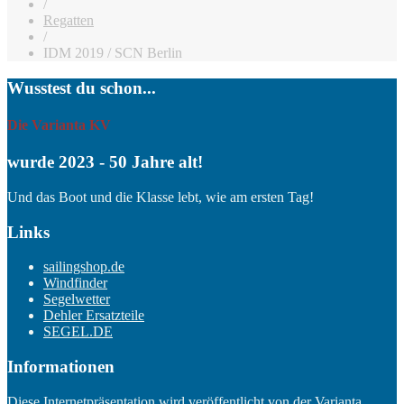
/
Regatten
/
IDM 2019 / SCN Berlin
Wusstest du schon...
Die Varianta KV
wurde 2023 - 50 Jahre alt!
Und das Boot und die Klasse lebt, wie am ersten Tag!
Links
sailingshop.de
Windfinder
Segelwetter
Dehler Ersatzteile
SEGEL.DE
Informationen
Diese Internetpräsentation wird veröffentlicht von der Varianta