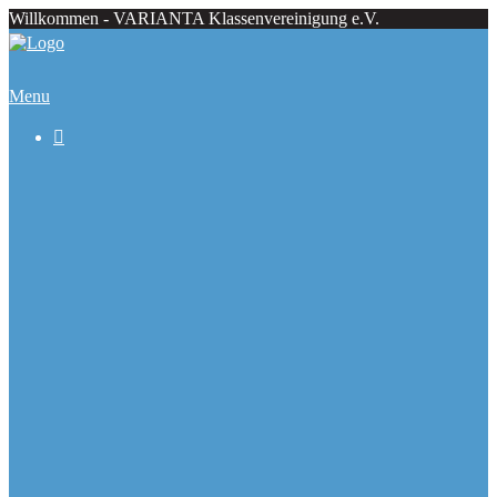
Willkommen - VARIANTA Klassenvereinigung e.V.
Menu

Beiträge
Regattaecke
Fahrtenecke
Übersicht Regattatermine
Veranstaltungskalender
Ranglisten
Deutsche Meister seit 1979
Ausbauformen
Chronik
Galerie
Varianta Flyer