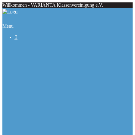
Willkommen - VARIANTA Klassenvereinigung e.V.
Menu

Beiträge
Regattaecke
Fahrtenecke
Übersicht Regattatermine
Veranstaltungskalender
Ranglisten
Deutsche Meister seit 1979
Ausbauformen
Chronik
Galerie
Varianta Flyer