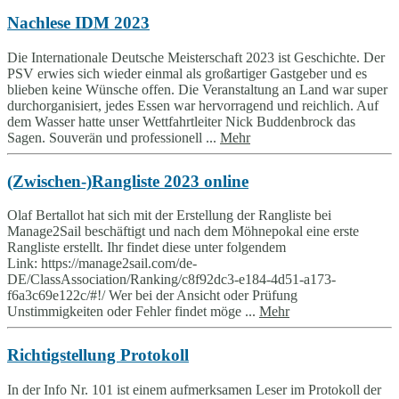
Nachlese IDM 2023
Die Internationale Deutsche Meisterschaft 2023 ist Geschichte. Der
PSV erwies sich wieder einmal als großartiger Gastgeber und es
blieben keine Wünsche offen. Die Veranstaltung an Land war super
durchorganisiert, jedes Essen war hervorragend und reichlich. Auf
dem Wasser hatte unser Wettfahrtleiter Nick Buddenbrock das
Sagen. Souverän und professionell ...
Mehr
(Zwischen-)Rangliste 2023 online
Olaf Bertallot hat sich mit der Erstellung der Rangliste bei
Manage2Sail beschäftigt und nach dem Möhnepokal eine erste
Rangliste erstellt. Ihr findet diese unter folgendem
Link: https://manage2sail.com/de-
DE/ClassAssociation/Ranking/c8f92dc3-e184-4d51-a173-
f6a3c69e122c/#!/ Wer bei der Ansicht oder Prüfung
Unstimmigkeiten oder Fehler findet möge ...
Mehr
Richtigstellung Protokoll
In der Info Nr. 101 ist einem aufmerksamen Leser im Protokoll der