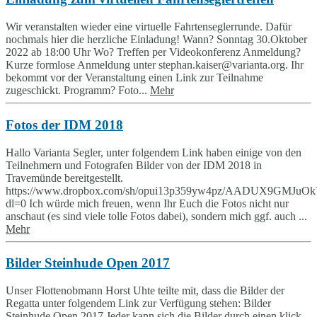
Wir veranstalten wieder eine virtuelle Fahrtenseglerrunde. Dafür
nochmals hier die herzliche Einladung! Wann? Sonntag 30.Oktober
2022 ab 18:00 Uhr Wo? Treffen per Videokonferenz Anmeldung?
Kurze formlose Anmeldung unter stephan.kaiser@varianta.org. Ihr
bekommt vor der Veranstaltung einen Link zur Teilnahme
zugeschickt. Programm? Foto...
Mehr
Fotos der IDM 2018
Hallo Varianta Segler, unter folgendem Link haben einige von den
Teilnehmern und Fotografen Bilder von der IDM 2018 in
Travemünde bereitgestellt.
https://www.dropbox.com/sh/opui13p359yw4pz/AADUX9GMJuO
dl=0 Ich würde mich freuen, wenn Ihr Euch die Fotos nicht nur
anschaut (es sind viele tolle Fotos dabei), sondern mich ggf. auch ...
Mehr
Bilder Steinhude Open 2017
Unser Flottenobmann Horst Uhte teilte mit, dass die Bilder der
Regatta unter folgendem Link zur Verfügung stehen: Bilder
Steinhude Open 2017 Jeder kann sich die Bilder durch einen klick