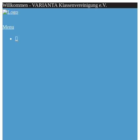
Willkommen - VARIANTA Klassenvereinigung e.V.
Menu

Beiträge
Regattaecke
Fahrtenecke
Übersicht Regattatermine
Veranstaltungskalender
Ranglisten
Deutsche Meister seit 1979
Ausbauformen
Chronik
Galerie
Varianta Flyer